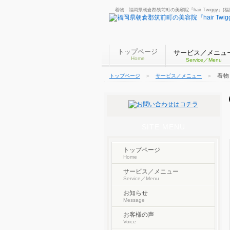
着物 - 福岡県朝倉郡筑前町の美容院『hair Twiggy』
トップページ
サービス／メニュ
Home
Service／Menu
着物
トップページ
＞
サービス／メニュー
＞
SITE MENU
トップページ
Home
サービス／メニュー
Service／Menu
お知らせ
Message
お客様の声
Voice