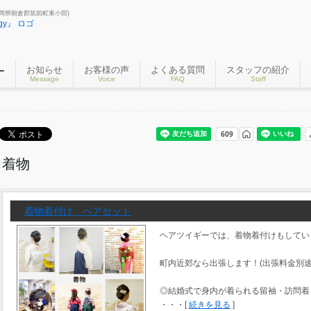
(福岡県朝倉郡筑前町東小田)
お知らせ
お客様の声
よくある質問
スタッフの紹介
ー
Message
Voice
FAQ
Staff
着物
着物着付け ヘアセット
ヘアツイギーでは、着物着付けもしてい
町内近郊なら出張します！(出張料金別途
◎結婚式で身内が着られる留袖・訪問着
・・・[
続きを見る
]